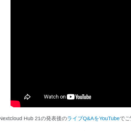
Nextcloud Hub 21の発表後の
ライブQ&AをYouTube
でご