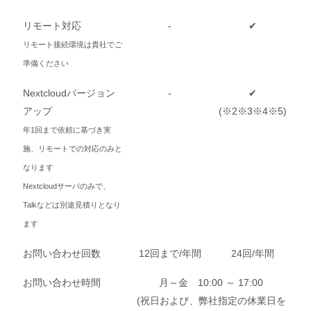
リモート対応
-
✔
リモート接続環境は貴社でご
準備ください
Nextcloudバージョン
-
✔
アップ
(※2※3※4※5)
年1回まで依頼に基づき実
施、リモートでの対応のみと
なります
Nextcloudサーバのみで、
Talkなどは別途見積りとなり
ます
お問い合わせ回数
12回まで/年間
24回/年間
お問い合わせ時間
月～金 10:00 ～ 17:00
(祝日および、弊社指定の休業日を