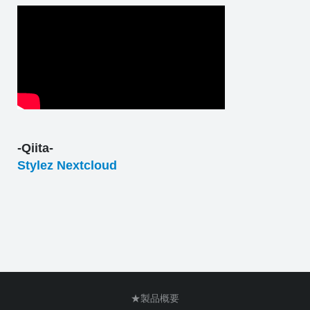
-Qiita-
Stylez Nextcloud
★製品概要