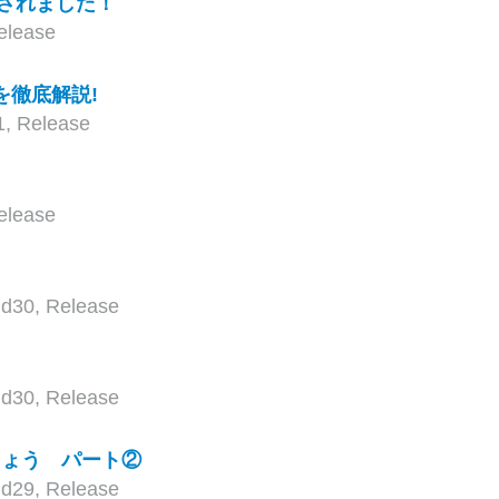
リリースされました！
elease
スを徹底解説!
1
,
Release
elease
ud30
,
Release
ud30
,
Release
ましょう パート②
ud29
,
Release