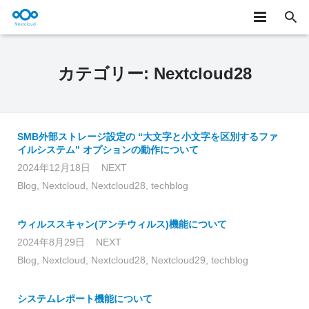
★製品概要
カテゴリー:
Nextcloud28
製品詳細
ユースケース
SMB外部ストレージ設定の “大文字と小文字を区別するファ
お知らせ/テックブログ
イルシステム” オプションの動作について
2024年12月18日
NEXT
サービス
Blog
,
Nextcloud
,
Nextcloud28
,
techblog
お問い合わせ
ウィルススキャン(アンチウィルス)機能について
ONLYOFFICE
2024年8月29日
NEXT
Blog
,
Nextcloud
,
Nextcloud28
,
Nextcloud29
,
techblog
システムレポート機能について