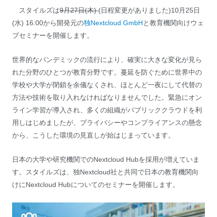
スタイルズは
9月27日(木)
(日程変更がありました)10月25日
(水) 16:00から開発元の
独Nextcloud GmbH
と教育機関向けウェ
ブセミナーを開催します。
世界的なパンデミックの流行により、確実に大きな変化が見ら
れた分野のひとつが教育分野です。蔓延を防ぐために世界中の
学校や大学が閉鎖を余儀なくされ、ほとんど一夜にして代替の
方法や技術を取り入れなければなりませんでした。緊急にオン
ライン学習が導入され、多くの組織がパブリッククラウドを利
用しはじめましたが、プライバシーやコンプライアンスの懸念
から、こうした環境の見直しが始はじまっています。
日本の大学や研究機関でのNextcloud Hubを採用が増えていま
す。スタイルズは、独Nextcloud社と共同で日本の教育機関向
けにNextcloud Hubについてのセミナーを開催します。