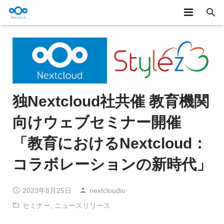
★製品概要
製品詳細
ユースケース
独Nextcloud社共催 教育機関
お知らせ/テックブログ
向けウェブセミナー開催
サービス
「教育におけるNextcloud：
お問い合わせ
コラボレーションの新時代」
ONLYOFFICE
2023年8月25日
nextcloudio
セミナー
,
ニュースリリース