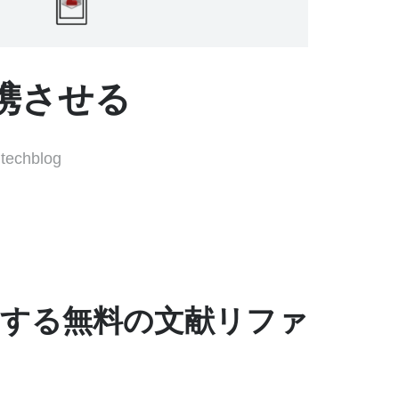
と連携させる
,
techblog
易にする無料の文献リファ