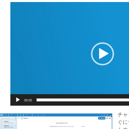
動
画
プ
レ
ー
ヤ
ー
00:00
チャ
ぐに