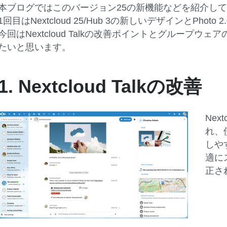
本ブログではこのバージョン25の新機能などを紹介し
1回目はNextcloud 25/Hub 3の新しいデザインとPho
今回はNextcloud Talkの改善ポイントとグループウェアのM
たいと思います。
1. Nextcloud Talkの改善
Nex
れ、
しや
適に
正さ