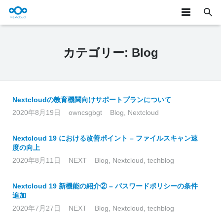
★製品概要
カテゴリー:
Blog
製品詳細
ユースケース
Nextcloudの教育機関向けサポートプランについて
お知らせ/テックブログ
2020年8月19日
owncsgbgt
Blog
,
Nextcloud
サービス
Nextcloud 19 における改善ポイント – ファイルスキャン速
度の向上
お問い合わせ
2020年8月11日
NEXT
Blog
,
Nextcloud
,
techblog
ONLYOFFICE
Nextcloud 19 新機能の紹介② – パスワードポリシーの条件
追加
2020年7月27日
NEXT
Blog
,
Nextcloud
,
techblog